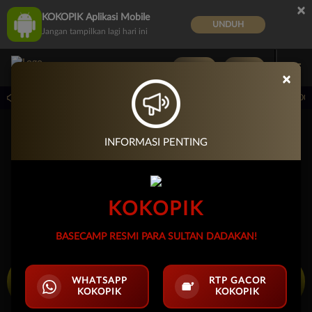
×
KOKOPIK Aplikasi Mobile
UNDUH
Jangan tampilkan lagi hari ini
Masuk
Daftar
×
DAN JOIN KOMUNITAS TELEGRAM KOKOPIK DAPET SALDO TAMBAHAN 5.000 -
INFORMASI PENTING
KOKOPIK
BASECAMP RESMI PARA SULTAN DADAKAN!
JACKPOT
PLAY
IDR
12,699,015,714
WHATSAPP
RTP GACOR
KOKOPIK
KOKOPIK