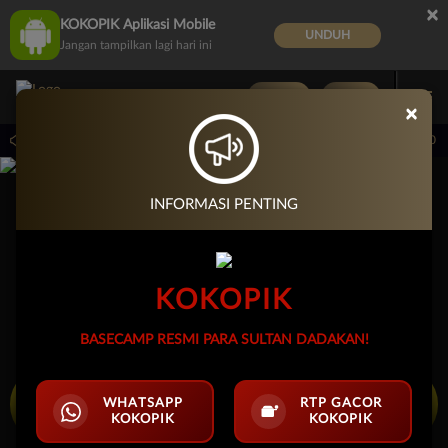
×
KOKOPIK Aplikasi Mobile
UNDUH
Jangan tampilkan lagi hari ini
Masuk
Daftar
×
 KOMUNITAS TELEGRAM KOKOPIK DAPET SALDO TAMBAHAN 5.000 - 50.000
INFORMASI PENTING
KOKOPIK
BASECAMP RESMI PARA SULTAN DADAKAN!
JACKPOT
PLAY
IDR
12,673,756,825
WHATSAPP
RTP GACOR
KOKOPIK
KOKOPIK