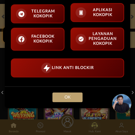
APLIKASI
TELEGRAM
KOKOPIK
KOKOPIK
Tap Me!
HOT GAMES
SLOTS
LIVE CASINO
RACE
TOGEL
OL
LAYANAN
Game Populer
FACEBOOK
PENGADUAN
KOKOPIK
KOKOPIK
LINK ANTI BLOCKIR
GATES OF OLYMPUS POP
TREASURES OF AZTEC
GOYANG GAIB
OK
WUKONG - BLACK SCATTER
DJ BOOM BOOM
SUPER ELEMENTS 2
Beranda
Promosi
Masuk
Hub. Kami
Akun Saya